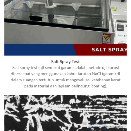
Salt Spray Test
Salt spray test (uji semprot garam) adalah metode uji korosi
dipercepat yang menggunakan kabut larutan NaCl (garam) di
dalam ruangan tertutup untuk mengevaluasi ketahanan karat
pada material dan lapisan pelindung (coating).