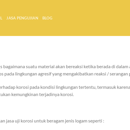
IL
JASA PENGUJIAN
BLOG
 bagaimana suatu material akan bereaksi ketika berada di dalam a
pos pada lingkungan agresif yang mengakibatkan reaksi / serangan 
terhadap korosi pada kondisi lingkungan tertentu, termasuk kare
tukan kemungkinan terjadinya korosi.
 jasa uji korosi untuk beragam jenis logam seperti :