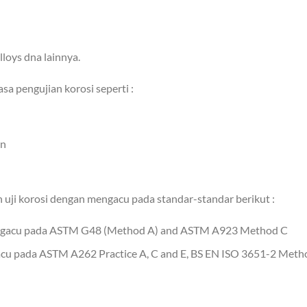
loys dna lainnya.
a pengujian korosi seperti :
an
 uji korosi dengan mengacu pada standar-standar berikut :
 mengacu pada ASTM G48 (Method A) and ASTM A923 Method C
gacu pada ASTM A262 Practice A, C and E, BS EN ISO 3651-2 Me