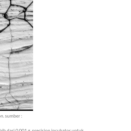
n. sumber :
bih dari 0,001 g, precision incubator untuk