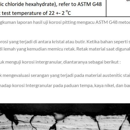
gkuman laporan hasil uji korosi pitting mengacu ASTM G48 meto
si yang terjadi di antara kristal atau butir. Ketika bahan seperti
i lemah yang kemudian memicu retak. Retak material saat digunaka
 menguji korosi intergranular, diantaranya sebagai berikut :
engevaluasi serangan yang terjadi pada material austenitic stain
dap korosi Intergranular pada paduan tempa, kaya nikel, dan ba