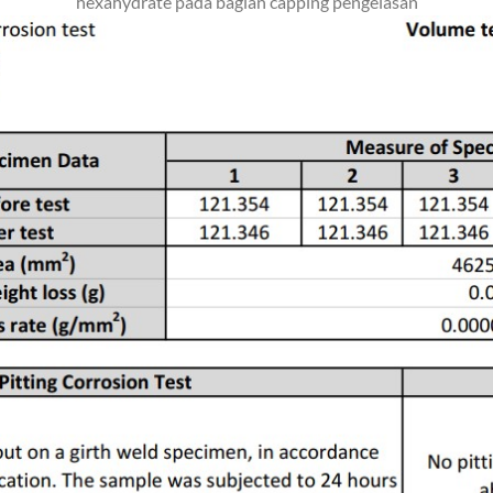
hexahydrate pada bagian capping pengelasan