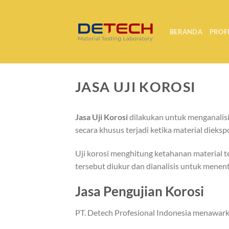
Skip
to
content
BERANDA
PROF
JASA UJI KOROSI
Jasa Uji Korosi
dilakukan untuk menganalisis
secara khusus terjadi ketika material dieks
Uji korosi menghitung ketahanan material 
tersebut diukur dan dianalisis untuk menen
Jasa Pengujian Korosi
PT. Detech Profesional Indonesia menawarkan