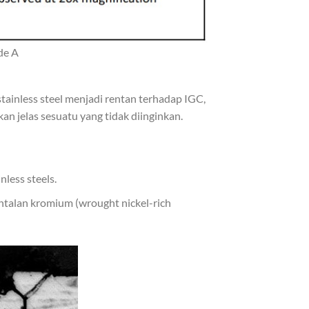
de A
 stainless steel menjadi rentan terhadap IGC,
n jelas sesuatu yang tidak diinginkan.
less steels.
ntalan kromium (wrought nickel-rich