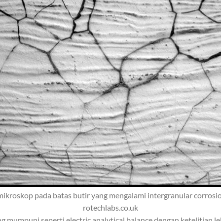
 mikroskop pada batas butir yang mengalami intergranular corrosio
rotechlabs.co.uk
 mumpuni seperti electric analytical balance dengan ketelitian le