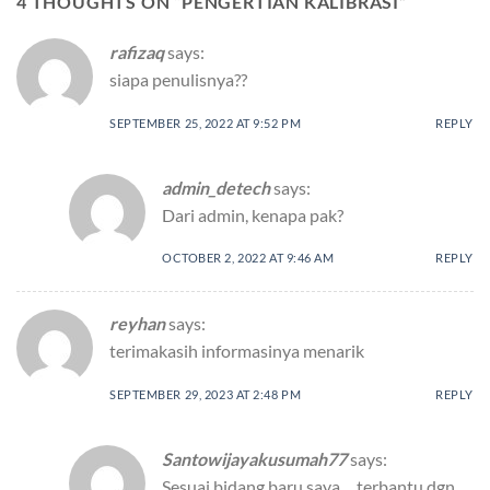
4 THOUGHTS ON “
PENGERTIAN KALIBRASI
”
rafizaq
says:
siapa penulisnya??
SEPTEMBER 25, 2022 AT 9:52 PM
REPLY
admin_detech
says:
Dari admin, kenapa pak?
OCTOBER 2, 2022 AT 9:46 AM
REPLY
reyhan
says:
terimakasih informasinya menarik
SEPTEMBER 29, 2023 AT 2:48 PM
REPLY
Santowijayakusumah77
says:
Sesuai bidang baru saya….terbantu dgn