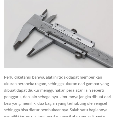
Perlu diketahui bahwa, alat ini tidak dapat memberikan
ukuran beraneka ragam, sehingga ukuran dari gambar yang
dibuat dapat diukur menggunakan peralatan lain seperti
penggaris, dan lain sebagainya. Umumnya jangka dibuat dari
besi yang memiliki dua bagian yang terhubung oleh engsel
sehingga bisa diatur pembukaannya. Salah satu bagiannya
memiliki jarum di ujungnya dan pensil atau pena di bagian