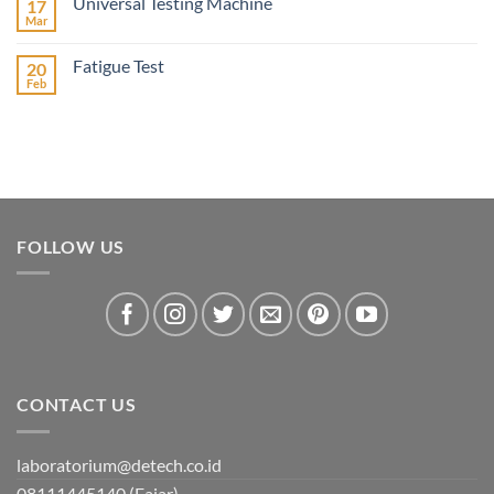
Universal Testing Machine
17
Mar
Fatigue Test
20
Feb
FOLLOW US
CONTACT US
laboratorium@detech.co.id
08111445140 (Fajar)