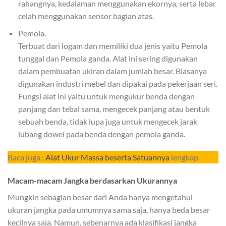
rahangnya, kedalaman menggunakan ekornya, serta lebar
celah menggunakan sensor bagian atas.
Pemola.
Terbuat dari logam dan memiliki dua jenis yaitu Pemola
tunggal dan Pemola ganda. Alat ini sering digunakan
dalam pembuatan ukiran dalam jumlah besar. Biasanya
digunakan industri mebel dan dipakai pada pekerjaan seri.
Fungsi alat ini yaitu untuk mengukur benda dengan
panjang dan tebal sama, mengecek panjang atau bentuk
sebuah benda, tidak lupa juga untuk mengecek jarak
lubang dowel pada benda dengan pemola ganda.
Baca juga :
Alat Ukur Massa beserta Satuannya
lengkap
Macam-macam Jangka berdasarkan Ukurannya
Mungkin sebagian besar dari Anda hanya mengetahui
ukuran jangka pada umumnya sama saja, hanya beda besar
kecilnya saja. Namun, sebenarnya ada klasifikasi jangka