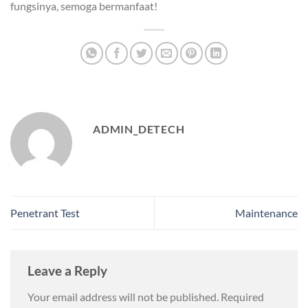
fungsinya, semoga bermanfaat!
ADMIN_DETECH
Penetrant Test
Maintenance
Leave a Reply
Your email address will not be published.
Required