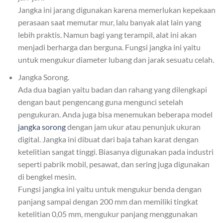
Jangka ini jarang digunakan karena memerlukan kepekaan
perasaan saat memutar mur, lalu banyak alat lain yang
lebih praktis. Namun bagi yang terampil, alat ini akan
menjadi berharga dan berguna. Fungsi jangka ini yaitu
untuk mengukur diameter lubang dan jarak sesuatu celah.
Jangka Sorong.
Ada dua bagian yaitu badan dan rahang yang dilengkapi
dengan baut pengencang guna mengunci setelah
pengukuran. Anda juga bisa menemukan beberapa model
jangka sorong
dengan jam ukur atau penunjuk ukuran
digital. Jangka ini dibuat dari baja tahan karat dengan
ketelitian sangat tinggi. Biasanya digunakan pada industri
seperti pabrik mobil, pesawat, dan sering juga digunakan
di bengkel mesin.
Fungsi jangka ini yaitu untuk mengukur benda dengan
panjang sampai dengan 200 mm dan memiliki tingkat
ketelitian 0,05 mm, mengukur panjang menggunakan