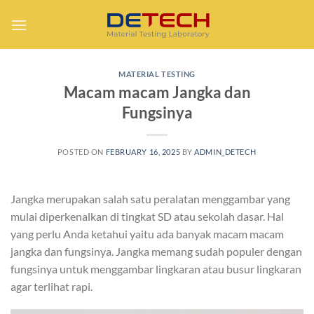
Skip
to
content
MATERIAL TESTING
Macam macam Jangka dan
Fungsinya
POSTED ON
FEBRUARY 16, 2025
BY
ADMIN_DETECH
Jangka merupakan salah satu peralatan menggambar yang
mulai diperkenalkan di tingkat SD atau sekolah dasar. Hal
yang perlu Anda ketahui yaitu ada banyak macam macam
jangka dan fungsinya. Jangka memang sudah populer dengan
fungsinya untuk menggambar lingkaran atau busur lingkaran
agar terlihat rapi.