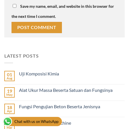
Save my name, email, and website in this browser for
the next time I comment.
LATEST POSTS
Uji Komposisi Kimia
01
Aug
Alat Ukur Massa Beserta Satuan dan Fungsinya
19
May
Fungsi Pengujian Beton Beserta Jenisnya
18
Apr
Chat with us on WhatsApp
Universal Testing Machine
17
Mar