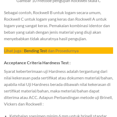
Gambar 10 Metode pengujian Rockwell skala C
Sebagai contoh, Rockwell B untuk logam secara umum,
Rockwell C untuk logam yang keras dan Rockwell A untuk
logam yang sangat keras. Pemakaian kombinasi identor dan
beban yang salah dengan jenis material yang diuji akan
menyebabkan tidak akuratnya hasil pengujian.
Lihat juga :
Bending Test
dan Prosedurnya
Acceptance Criteria Hardness Test :
Syarat keberterimaan uji Hardness adalah tergantung dari
nilai kekerasan pada sertifikat atau dokumen material/bahan,
apabila nilai Uji Hardness berada dibawah nilai kekerasan di
sertifikat material/bahan, maka meterial/bahan dapat
diterima atau ACC. Adapun Perbandingan metode uji Brinell,
Vickers dan Rockwell :
Ketebalan spesimen minim 6 mm untuk brinell standar